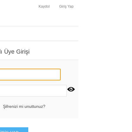
Kaydol
Giriş Yap
lı Üye Girişi
Şifrenizi mi unuttunuz?